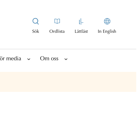
Sök
Ordlista
Lättläst
In English
ör media
Om oss