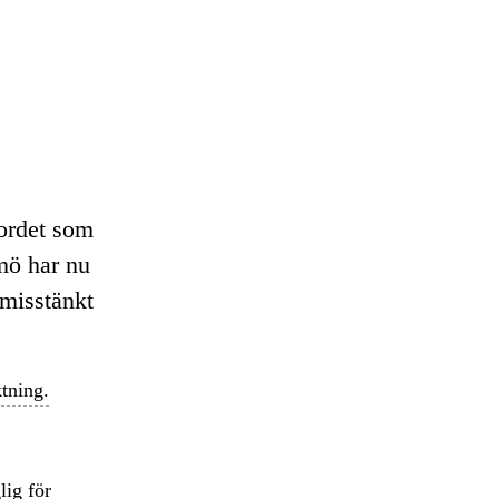
mordet som
mö har nu
misstänkt
tning.
lig för