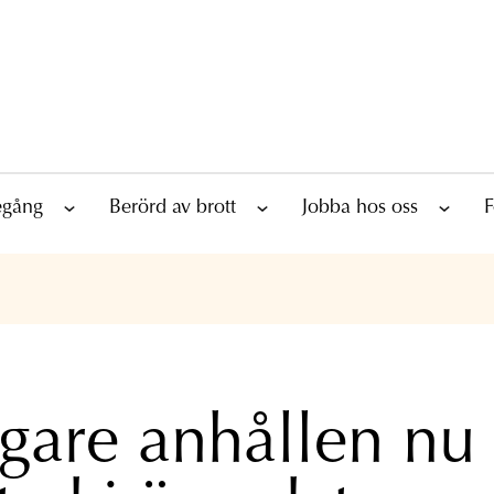
tegång
Berörd av brott
Jobba hos oss
F
igare anhållen nu