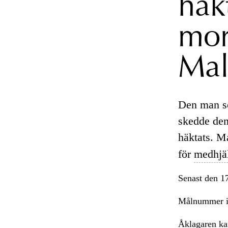
häk
mor
Ma
Den man so
skedde den
häktats. M
för
medhjä
Senast den 1
Målnummer 
Åklagaren kan