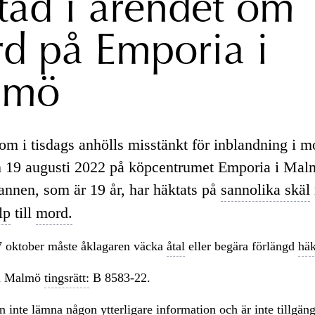
tad i ärendet om
d på Emporia i
lmö
m i tisdags anhölls misstänkt för inblandning i 
 19 augusti 2022 på köpcentrumet Emporia i Mal
annen, som är 19 år, har häktats på
sannolika skäl
lp
till
mord.
7 oktober måste åklagaren väcka
åtal
eller begära förlängd
häk
i Malmö
tingsrätt:
B 8583-22.
 inte lämna någon ytterligare information och är inte tillgäng