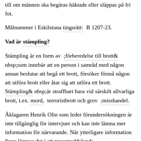
till om männen ska begäras häktade eller släppas på fri
fot.
Målnummer i Eskilstuna
tingsrätt:
B 1207-23.
Vad är
stämpling?
Stämpling är en form av
;förberedelse till brott&
nbsp;som innebär att en person i samråd med någon
annan beslutar att begå ett brott, försöker förmå någon
att utföra brott eller åtar sig att utföra ett brott.
Stämpling&
nbsp;är straffbart bara vid särskilt allvarliga
brott, t.ex.
mord,
terroristbrott och grov
;misshandel.
Åklagaren Henrik Olin som leder förundersökningen är
inte tillgänglig för intervjuer och kan inte lämna mer
information för närvarande. När ytterligare information