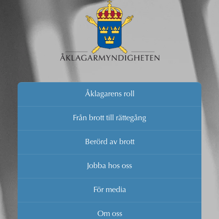
Åklagarens roll
Från brott till rättegång
Berörd av brott
Jobba hos oss
För media
Om oss