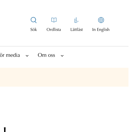
Sök
Ordlista
Lättläst
In English
ör media
Om oss