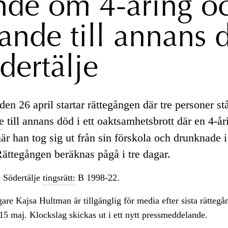
nde om 4-åring o
lande till annans 
dertälje
en 26 april startar rättegången där tre personer st
e
till annans död i ett oaktsamhetsbrott där en 4-år
när han tog sig ut från sin förskola och drunknade i
Rättegången beräknas pågå i tre dagar.
 Södertälje
tingsrätt:
B 1998-22.
e Kajsa Hultman är tillgänglig för media efter sista rättegå
15 maj. Klockslag skickas ut i ett nytt pressmeddelande.