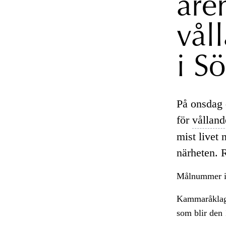
äre
vål
i Sö
På onsdag d
för
vålland
mist livet 
närheten. 
Målnummer i
Kammaråklagar
som blir den 