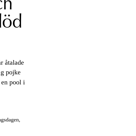
ch
död
år åtalade
ig pojke
 en pool i
ngsdagen,