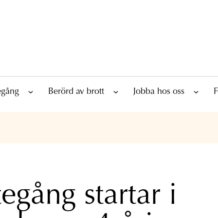
tegång
Berörd av brott
Jobba hos oss
F
egång startar i