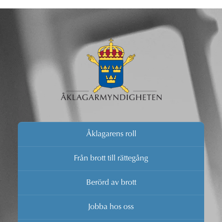
Åklagarens roll
Från brott till rättegång
Berörd av brott
Jobba hos oss