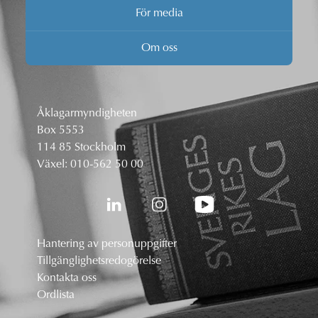
För media
Om oss
Åklagarmyndigheten
Box 5553
114 85 Stockholm
Växel:
010-562 50 00
Hantering av personuppgifter
Tillgänglighetsredogörelse
Kontakta oss
Ordlista