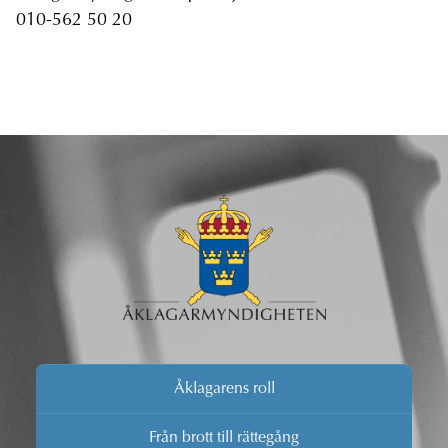
010-562 50 20
Åklagarens roll
Från brott till rättegång