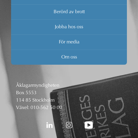
Berörd av brott
Jobba hos oss
För media
Om oss
Åklagarmyndigheten
Box 5553
114 85 Stockholm
Växel:
010-562 50 00