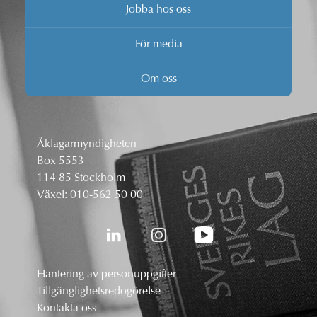
Jobba hos oss
För media
Om oss
Åklagarmyndigheten
Box 5553
114 85 Stockholm
Växel:
010-562 50 00
Hantering av personuppgifter
Tillgänglighetsredogörelse
Kontakta oss