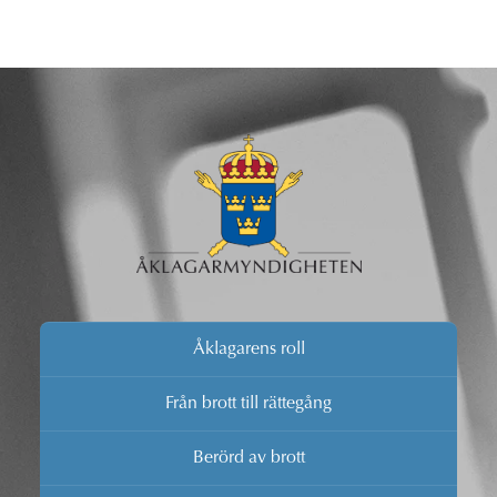
Åklagarens roll
Från brott till rättegång
Berörd av brott