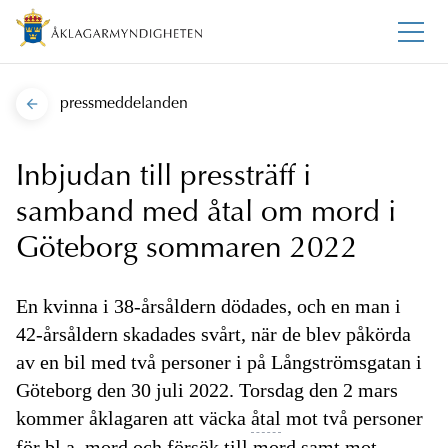
pressmeddelanden
Inbjudan till pressträff i
samband med åtal om mord i
Göteborg sommaren 2022
En kvinna i 38-årsåldern dödades, och en man i
42-årsåldern skadades svårt, när de blev påkörda
av en bil med två personer i på Långströmsgatan i
Göteborg den 30 juli 2022. Torsdag den 2 mars
kommer åklagaren att väcka
åtal
mot två personer
för bl.a.
mord
och försök till
mord
samt mot