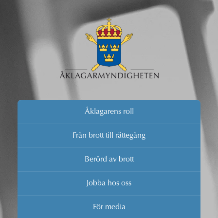
Åklagarens roll
Från brott till rättegång
Berörd av brott
Jobba hos oss
För media