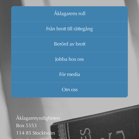
Åklagarens roll
Från brott till rättegång
Berörd av brott
Jobba hos oss
För media
Om oss
Åklagarmyndigheten
Box 5553
114 85 Stockholm