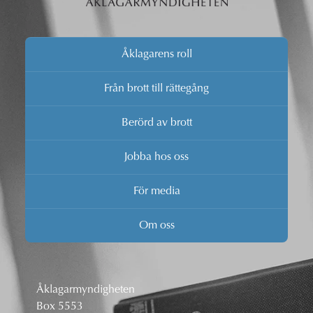
Åklagarens roll
Från brott till rättegång
Berörd av brott
Jobba hos oss
För media
Om oss
Åklagarmyndigheten
Box 5553