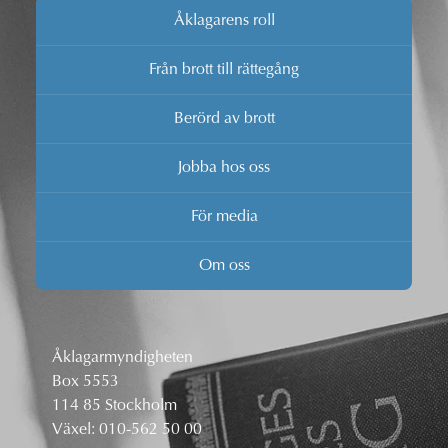
Åklagarens roll
Från brott till rättegång
Berörd av brott
Jobba hos oss
För media
Om oss
Åklagarmyndigheten
Box 5553
114 85 Stockholm
Växel:
010-562 50 00