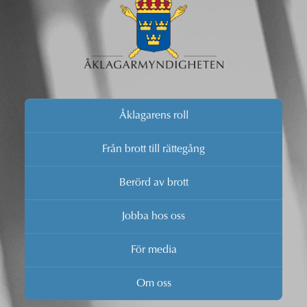
Åklagarens roll
Från brott till rättegång
Berörd av brott
Jobba hos oss
För media
Om oss