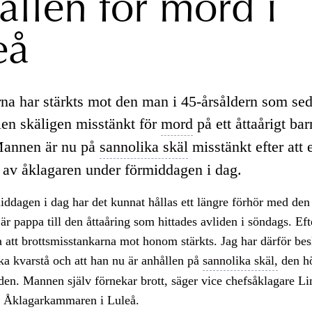
ållen för mord i
eå
na har stärkts mot den man i 45-årsåldern som sed
len skäligen misstänkt för
mord
på ett åttaårigt bar
Mannen är nu på
sannolika skäl
misstänkt efter att e
s av åklagaren under förmiddagen i dag.
ddagen i dag har det kunnat hållas ett längre förhör med den
är pappa till den åttaåring som hittades avliden i söndags. Eft
a att brottsmisstankarna mot honom stärkts. Jag har därför bes
ka kvarstå och att han nu är anhållen på
sannolika skäl,
den h
en. Mannen själv förnekar brott, säger vice chefsåklagare L
 Åklagarkammaren i Luleå.