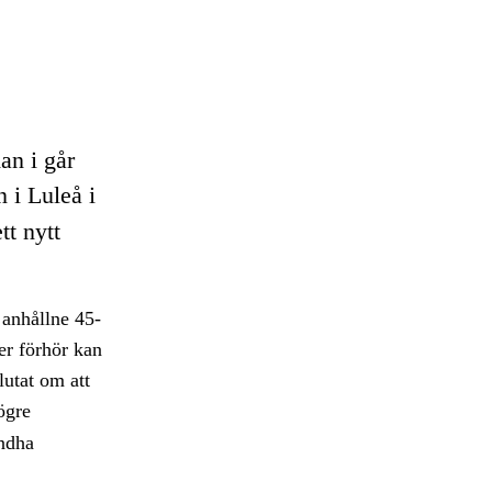
an i går
n i Luleå i
tt nytt
 anhållne 45-
er förhör kan
lutat om att
ögre
indha