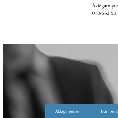
Åklagarmyndi
010-562 50
Åklagarens roll
Från brott