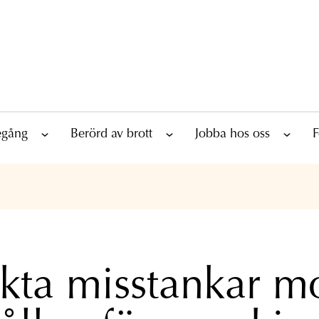
tegång
Berörd av brott
Jobba hos oss
F
rkta misstankar m