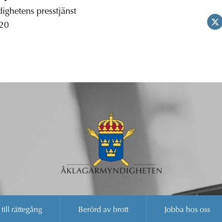
ghetens presstjänst
 20
 till rättegång
Berörd av brott
Jobba hos oss