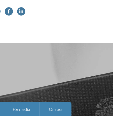
För media
Om oss