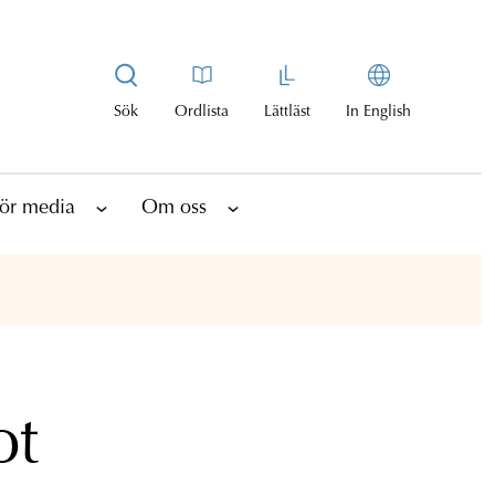
Sök
Ordlista
Lättläst
In English
ör media
Om oss
ot