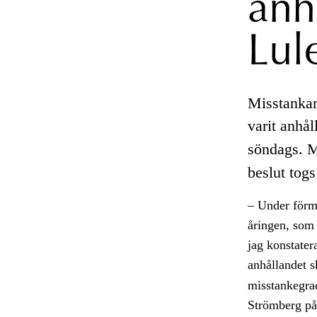
anh
Lul
Misstankar
varit anhål
söndags. 
beslut tog
– Under förmi
åringen, som 
jag konstater
anhållandet s
misstankegrad
Strömberg på