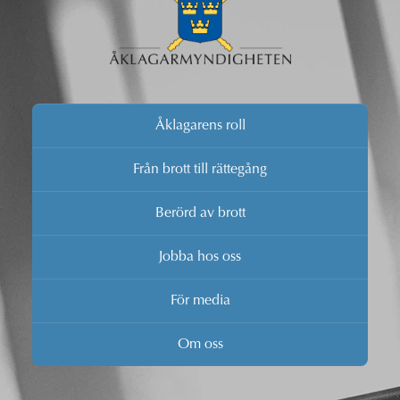
Åklagarens roll
Från brott till rättegång
Berörd av brott
Jobba hos oss
För media
Om oss