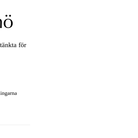
mö
tänkta för
lingarna