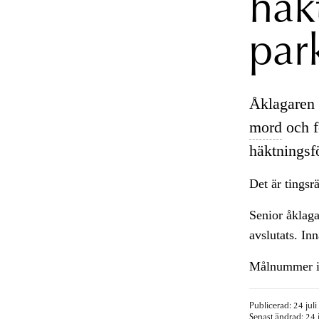
häk
par
Åklagaren 
mord
och f
häktningsf
Det är tingsr
Senior åklaga
avslutats. In
Målnummer 
Publicerad: 24 juli
Senast ändrad: 24 j