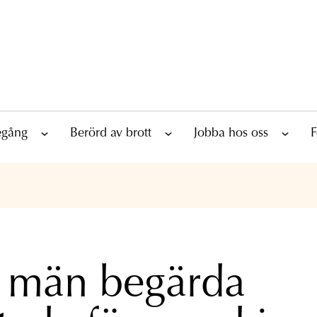
tegång
Berörd av brott
Jobba hos oss
F
 män begärda