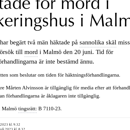
tade för mord i
keringshus i Mal
har begärt två män häktade på
sannolika skäl
miss
örsök till
mord
i Malmö den 20 juni. Tid för
örhandlingarna är inte bestämd ännu.
ätten som beslutar om tiden för häktningsförhandlingarna.
re Mårten Alvinsson är tillgänglig för media efter att förhand
nan förhandlingarna är åklagaren inte tillgänglig.
i Malmö
tingsrätt:
B 7110-23.
 2023 kl. 9.32
uli 2023 kl. 8.32