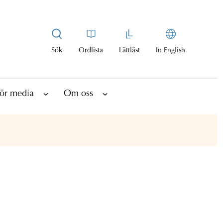
Sök
Ordlista
Lättläst
In English
ör media
Om oss