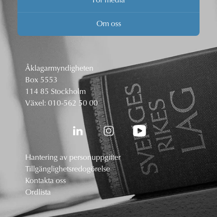
För media
Om oss
Åklagarmyndigheten
Box 5553
114 85 Stockholm
Växel:
010-562 50 00
Hantering av personuppgifter
Tillgänglighetsredogörelse
Kontakta oss
Ordlista