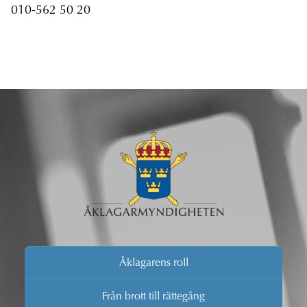
010-562 50 20
Åklagarens roll
Från brott till rättegång