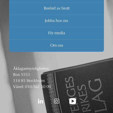
Berörd av brott
Jobba hos oss
För media
Om oss
Åklagarmyndigheten
Box 5553
114 85 Stockholm
Växel:
010-562 50 00