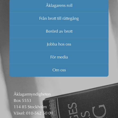
Åklagarens roll
Från brott till rättegång
Berörd av brott
Jobba hos oss
För media
Om oss
Åklagarmyndigheten
Box 5553
114 85 Stockholm
Växel:
010-562 50 00