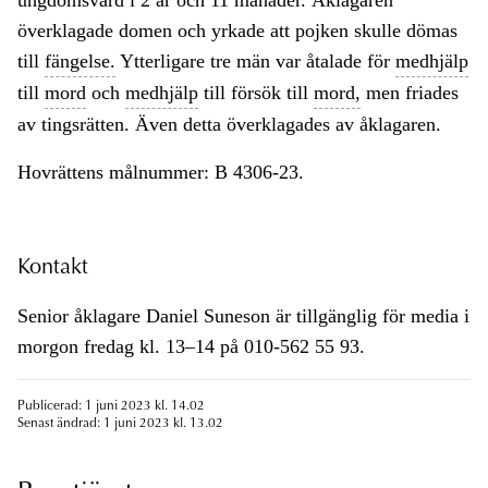
ungdomsvård i 2 år och 11 månader. Åklagaren
överklagade domen och yrkade att pojken skulle dömas
till
fängelse.
Ytterligare tre män var åtalade för
medhjälp
till
mord
och
medhjälp
till försök till
mord,
men friades
av tingsrätten. Även detta överklagades av åklagaren.
Hovrättens målnummer: B 4306-23.
Kontakt
Senior åklagare Daniel Suneson är tillgänglig för media i
morgon fredag kl. 13–14 på 010-562 55 93.
Publicerad: 1 juni 2023 kl. 14.02
Senast ändrad: 1 juni 2023 kl. 13.02