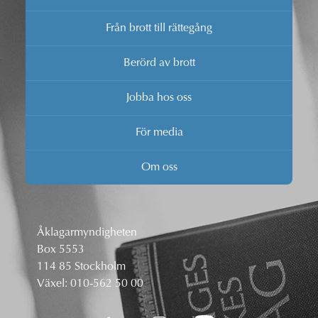
Från brott till rättegång
Berörd av brott
Jobba hos oss
För media
Om oss
Åklagarmyndigheten
Box 5553
114 85 Stockholm
Växel:
010-562 50 00