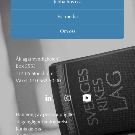
Jobba hos oss
För media
Om oss
Åklagarmyndigheten
Box 5553
114 85 Stockholm
Växel:
010-562 50 00
Hantering av personuppgifter
Tillgänglighetsredogörelse
Kontakta oss