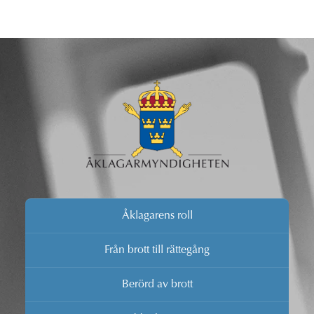
Åklagarens roll
Från brott till rättegång
Berörd av brott