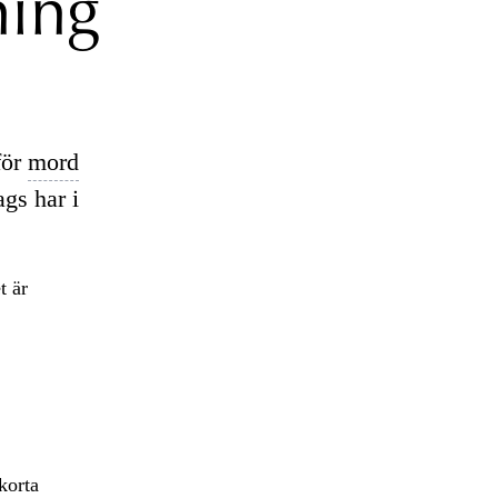
ning
för
mord
ags har i
t är
korta