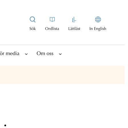
Sök
Ordlista
Lättläst
In English
ör media
Om oss