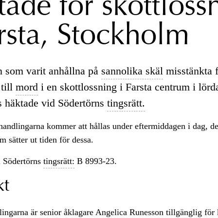
tade för skottloss
arsta, Stockholm
 som varit anhållna på
sannolika skäl
misstänkta 
till
mord
i en skottlossning i Farsta centrum i lörd
s häktade vid Södertörns
tingsrätt.
andlingarna kommer att hållas under eftermiddagen i dag, de
m sätter ut tiden för dessa.
 Södertörns
tingsrätt:
B 8993-23.
kt
lingarna är senior åklagare Angelica Runesson tillgänglig för 