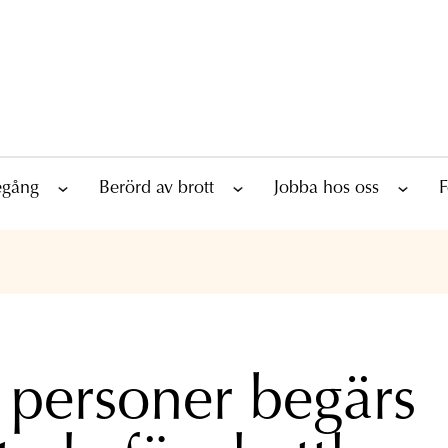
tegång
Berörd av brott
Jobba hos oss
F
 personer begärs