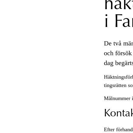
häk
i F
De två män
och försök 
dag begärt
Häktningsförh
tingsrätten so
Målnummer i
Konta
Efter förhand