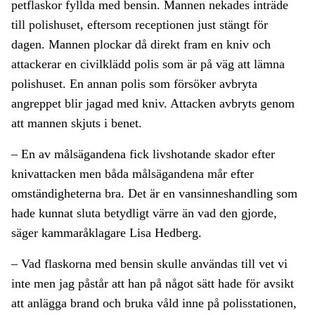
petflaskor fyllda med bensin. Mannen nekades inträde
till polishuset, eftersom receptionen just stängt för
dagen. Mannen plockar då direkt fram en kniv och
attackerar en civilklädd polis som är på väg att lämna
polishuset. En annan polis som försöker avbryta
angreppet blir jagad med kniv. Attacken avbryts genom
att mannen skjuts i benet.
– En av målsägandena fick livshotande skador efter
knivattacken men båda målsägandena mår efter
omständigheterna bra. Det är en vansinneshandling som
hade kunnat sluta betydligt värre än vad den gjorde,
säger kammaråklagare Lisa Hedberg.
– Vad flaskorna med bensin skulle användas till vet vi
inte men jag påstår att han på något sätt hade för avsikt
att anlägga brand och bruka våld inne på polisstationen,