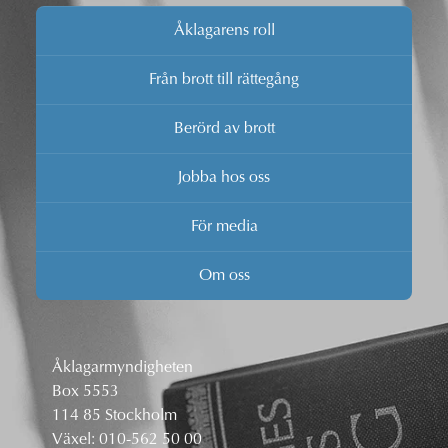
Åklagarens roll
Från brott till rättegång
Berörd av brott
Jobba hos oss
För media
Om oss
Åklagarmyndigheten
Box 5553
114 85 Stockholm
Växel:
010-562 50 00