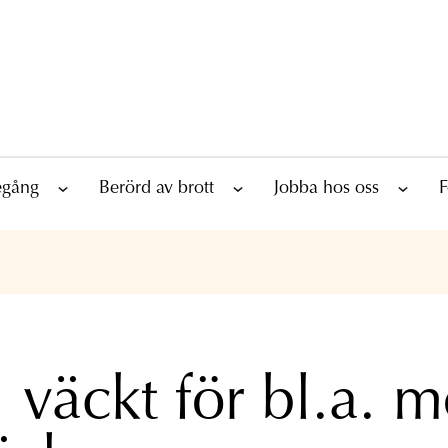
tegång
Berörd av brott
Jobba hos oss
F
l väckt för bl.a. 