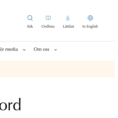
Sök
Ordlista
Lättläst
In English
ör media
Om oss
mord