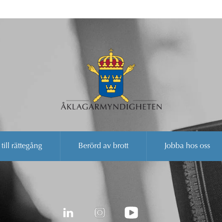
 till rättegång
Berörd av brott
Jobba hos oss