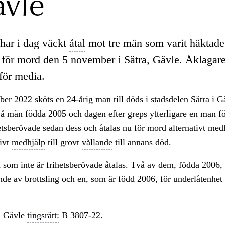
ävle
har i dag väckt
åtal
mot tre män som varit häktade
 för
mord
den 5 november i Sätra, Gävle. Åklagare
 för media.
er 2022 sköts en 24-årig man till döds i stadsdelen Sätra i 
vå män födda 2005 och dagen efter greps ytterligare en man 
hetsberövade sedan dess och åtalas nu för
mord
alternativt
medh
tivt
medhjälp
till grovt
vållande
till annans död.
som inte är frihetsberövade åtalas. Två av dem, födda 2006, 
de av brottsling och en, som är född 2006, för underlåtenhet 
i Gävle
tingsrätt:
B 3807-22.