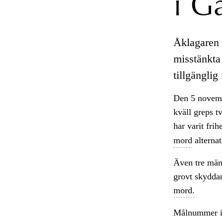
i G
Åklagaren 
misstänkta
tillgänglig
Den 5 novemb
kväll greps t
har varit fri
mord
alterna
Även tre män 
grovt skyddan
mord.
Målnummer 