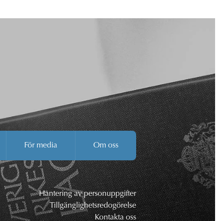
För media
Om oss
Hantering av personuppgifter
Tillgänglighetsredogörelse
Kontakta oss