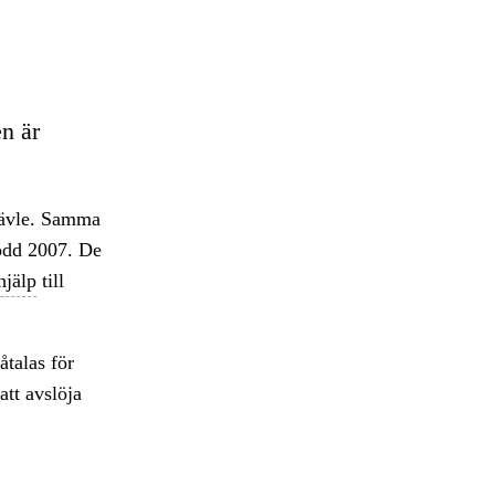
n är
Gävle. Samma
född 2007. De
jälp
till
åtalas för
att avslöja