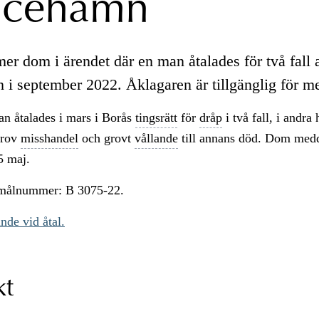
icehamn
er dom i ärendet där en man åtalades för två fall
 i september 2022. Åklagaren är tillgänglig för m
an åtalades i mars i Borås
tingsrätt
för
dråp
i två fall, i andra
grov
misshandel
och grovt
vållande
till annans död. Dom medd
5 maj.
 målnummer: B 3075-22.
nde vid åtal.
kt