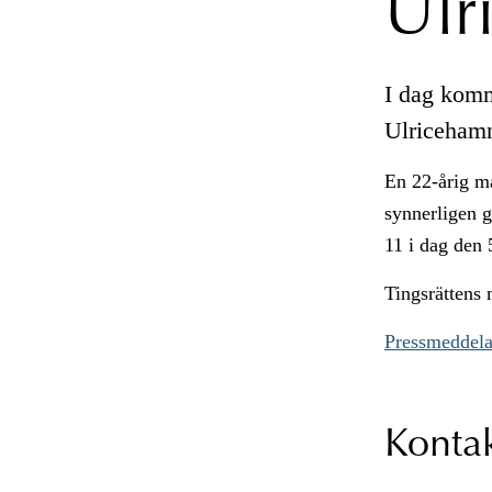
Ulr
I dag komm
Ulricehamn
En 22-årig m
synnerligen 
11 i dag den 
Tingsrättens
Pressmeddela
Konta