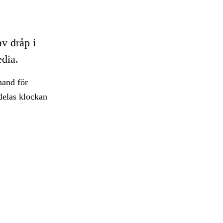
 av
dråp
i
edia.
 hand för
elas klockan