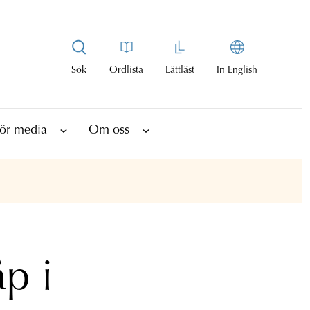
Sök
Ordlista
Lättläst
In English
ör media
Om oss
p i