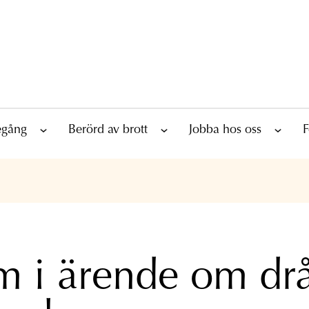
tegång
Berörd av brott
Jobba hos oss
F
 i ärende om drå