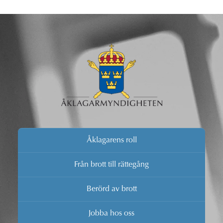
Åklagarens roll
Från brott till rättegång
Berörd av brott
Jobba hos oss