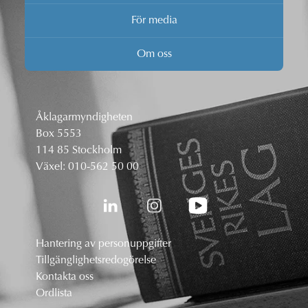
För media
Om oss
Åklagarmyndigheten
Box 5553
114 85 Stockholm
Växel:
010-562 50 00
Hantering av personuppgifter
Tillgänglighetsredogörelse
Kontakta oss
Ordlista