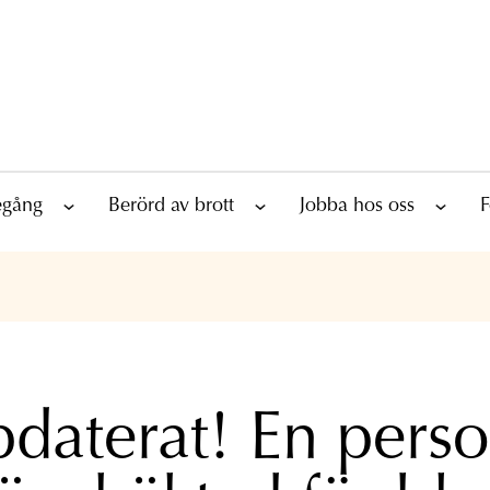
tegång
Berörd av brott
Jobba hos oss
F
daterat! En pers