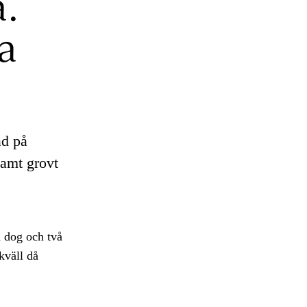
a.
a
ad på
samt grovt
 dog och två
kväll då