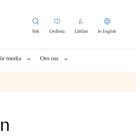
Sök
Ordlista
Lättläst
In English
ör media
Om oss
on