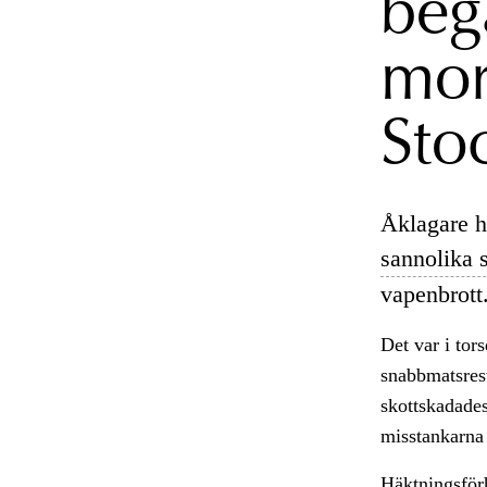
beg
mor
Sto
Åklagare h
sannolika 
vapenbrott
Det var i tor
snabbmatsres
skottskadades
misstankarna
Häktningsför