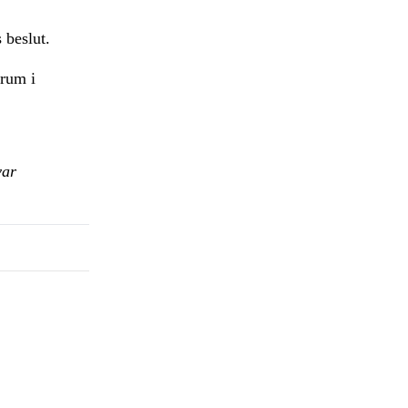
 beslut.
rum i
var