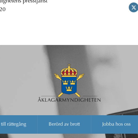
ghetens presstjänst
 20
 till rättegång
Berörd av brott
Jobba hos oss