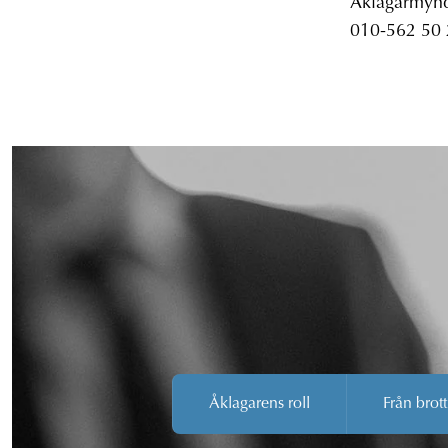
Åklagarmyndi
010-562 50
Åklagarens roll
Från brott