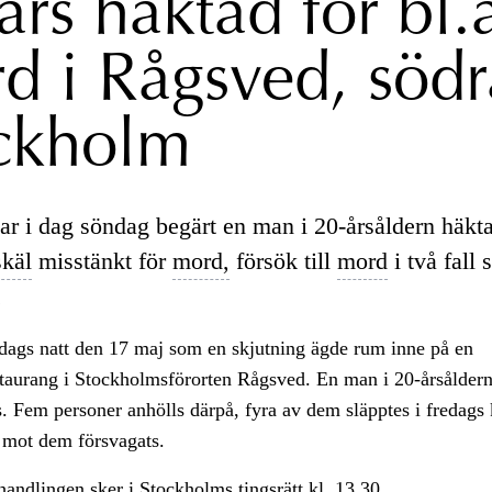
ärs häktad för bl.
d i Rågsved, södr
ckholm
ar i dag söndag begärt en man i 20-årsåldern häkt
skäl
misstänkt för
mord,
försök till
mord
i två fall 
.
sdags natt den 17 maj som en skjutning ägde rum inne på en
taurang i Stockholmsförorten Rågsved. En man i 20-årsåldern
. Fem personer anhölls därpå, fyra av dem släpptes i fredags 
 mot dem försvagats.
handlingen sker i Stockholms
tingsrätt
kl. 13.30.