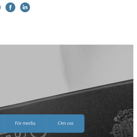
För media
Om oss