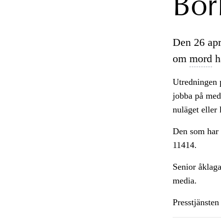
Bor
Den 26 apr
om
mord
ha
Utredningen p
jobba på med 
nuläget eller
Den som har 
11414.
Senior åklaga
media.
Presstjänsten