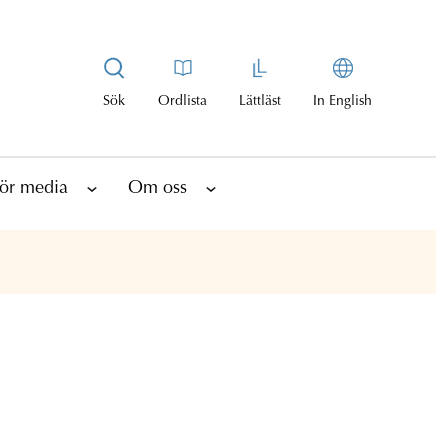
Sök
Ordlista
Lättläst
In English
ör media
Om oss
i