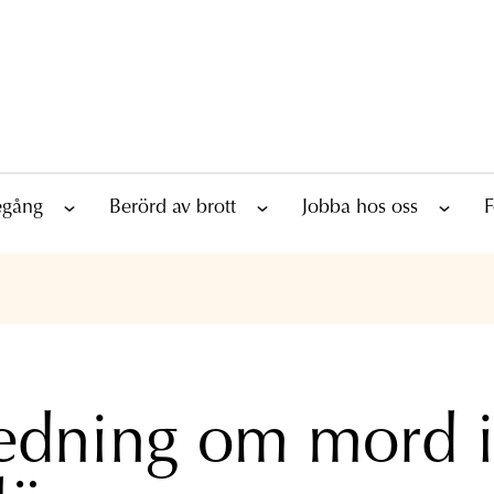
tegång
Berörd av brott
Jobba hos oss
F
edning om mord 