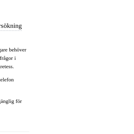
rsökning
agare behöver
frågor i
retess.
telefon
gänglig för