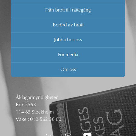
Från brott till rättegång
Berörd av brott
Jobba hos oss
För media
Om oss
Åklagarmyndigheten
Box 5553
114 85 Stockholm
Växel:
010-562 50 00