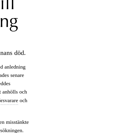
ll
ing
nnans död.
ed anledning
rades senare
eddes
t anhölls och
örsvarare
och
Den misstänkte
rsökningen.