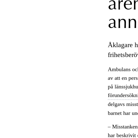
äre
ann
Åklagare h
frihetsber
Ambulans och 
av att en per
på länssjukhu
förundersökn
delgavs miss
barnet har un
– Misstanken 
har beskrivit