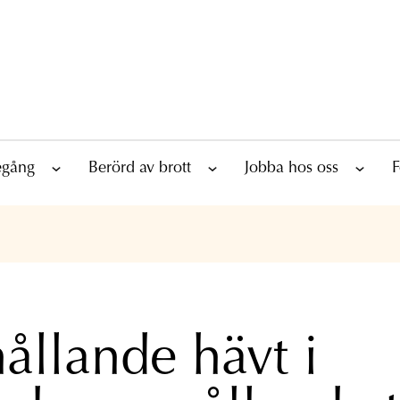
tegång
Berörd av brott
Jobba hos oss
F
ållande hävt i