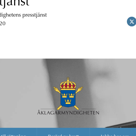
tjänst
ghetens presstjänst
 20