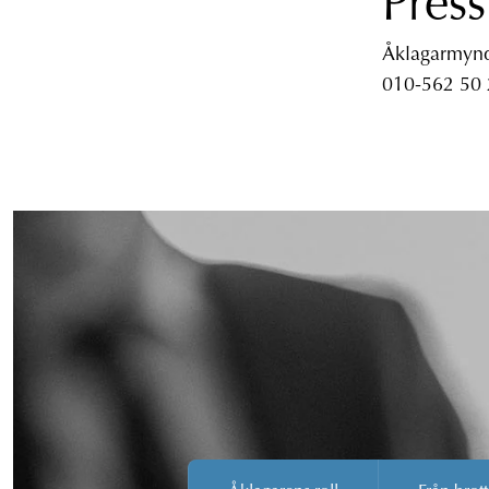
Press
Åklagarmyndi
010-562 50