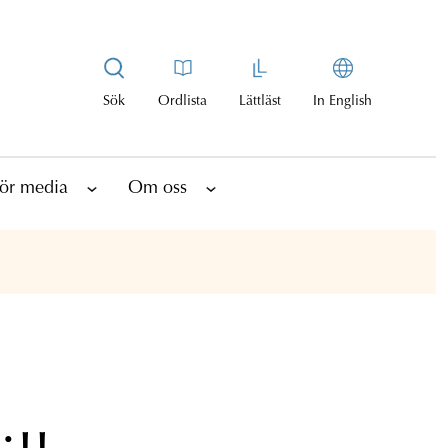
Sök
Ordlista
Lättläst
In English
ör media
Om oss