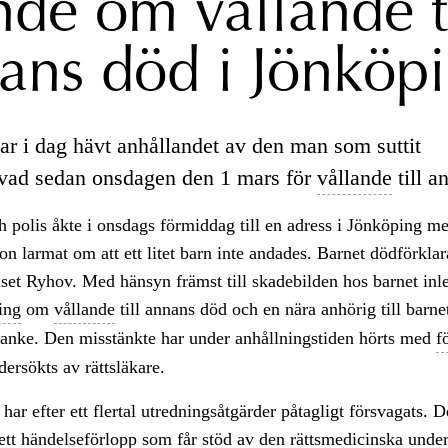
nde om vållande ti
ans död i Jönköp
ar i dag hävt anhållandet av den man som suttit
övad sedan onsdagen den 1 mars för
vållande
till a
polis åkte i onsdags förmiddag till en adress i Jönköping m
son larmat om att ett litet barn inte andades. Barnet dödförkla
set Ryhov. Med hänsyn främst till skadebilden hos barnet inl
ing
om
vållande
till annans död och en nära anhörig till barne
tanke. Den misstänkte har under anhållningstiden hörts med
f
dersökts av rättsläkare.
har efter ett flertal utredningsåtgärder påtagligt försvagats. 
 ett händelseförlopp som får stöd av den rättsmedicinska unde