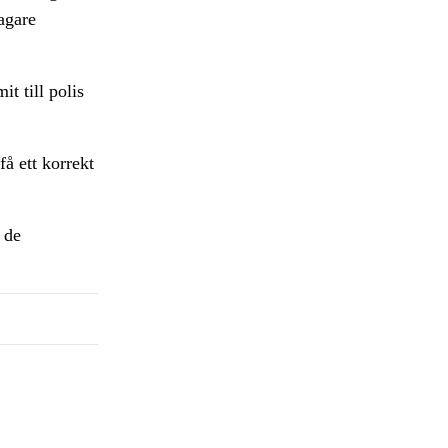
agare
t till polis
få ett korrekt
 de