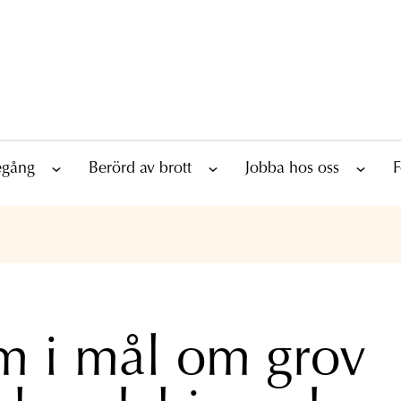
tegång
Berörd av brott
Jobba hos oss
F
 i mål om grov