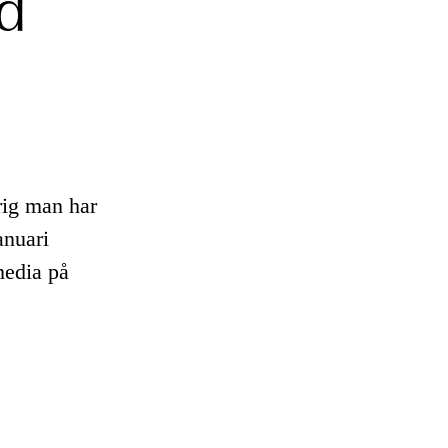
d
i
rig man har
anuari
media på