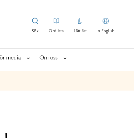
Sök
Ordlista
Lättläst
In English
ör media
Om oss