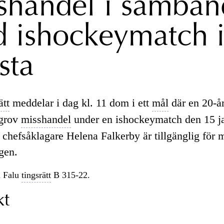
shandel i samban
 ishockeymatch 
sta
ätt
meddelar i dag kl. 11 dom i ett
mål
där en 20-å
 grov
misshandel
under en ishockeymatch den 15 j
 chefsåklagare Helena Falkerby är tillgänglig för 
gen.
 Falu
tingsrätt
B 315-22.
kt