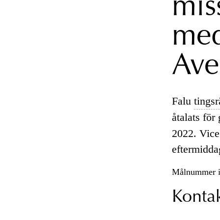
mis
med
Ave
Falu
tingsr
åtalats för
2022. Vice
eftermidda
Målnummer i
Konta