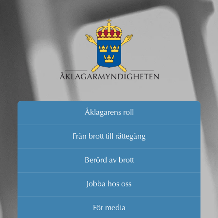
Åklagarens roll
Från brott till rättegång
Berörd av brott
Jobba hos oss
För media