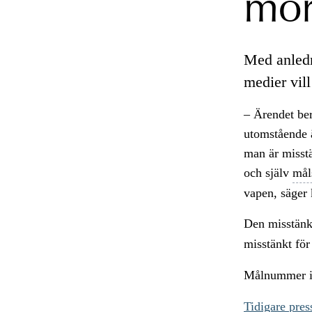
mor
Med anledni
medier vil
– Ärendet ber
utomstående ä
man är misstä
och själv
mål
vapen, säger
Den misstänk
misstänkt för
Målnummer i
Tidigare pre