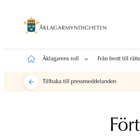
Åklagarens roll
Från brott till rät
Tillbaka till
pressmeddelanden
För