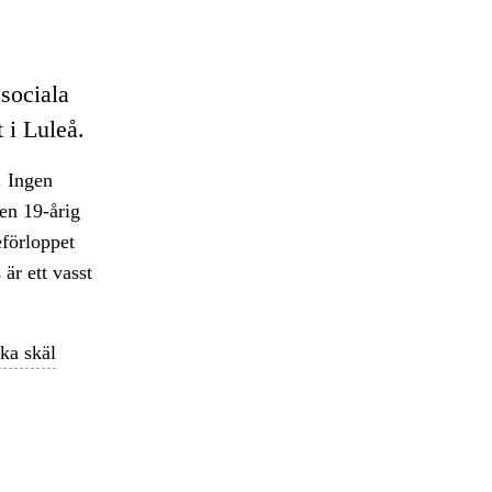
 sociala
 i Luleå.
. Ingen
en 19-årig
eförloppet
är ett vasst
ka skäl