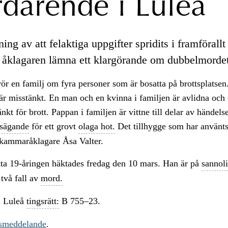
därende i Luleå
ng av att felaktiga uppgifter spridits i framförallt
l åklagaren lämna ett klargörande om dubbelmordet
ör en familj om fyra personer som är bosatta på brottsplatsen
r misstänkt. En man och en kvinna i familjen är avlidna och 
nkt för brott. Pappan i familjen är vittne till delar av händels
sägande
för ett grovt
olaga hot.
Det tillhygge som har använts 
 kammaråklagare Åsa Valter.
ta 19-åringen häktades fredag den 10 mars. Han är på
sannoli
 två fall av
mord.
 Luleå
tingsrätt:
B 755–23.
ssmeddelande
.