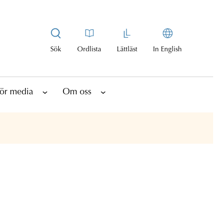
Sök
Ordlista
Lättläst
In English
ör media
Om oss