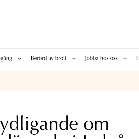
tegång
Berörd av brott
Jobba hos oss
F
tydligande om