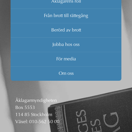
Åklagarens roll
Från brott till rättegång
Berörd av brott
Jobba hos oss
För media
Om oss
Åklagarmyndigheten
Box 5553
114 85 Stockholm
Växel:
010-562 50 00