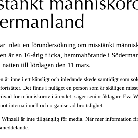
stänkt människoro
ermanland
ar inlett en
förundersökning
om misstänkt
människ
n är en 16-årig flicka, hemmahörande i Söderma
 natten till lördagen den 11 mars.
 är inne i ett känsligt och inledande skede samtidigt som sök
ortsätter. Det finns i nuläget en person som är skäligen miss
erövad för
människorov
i ärendet, säger senior åklagare Eva W
ot internationell och organiserad brottslighet.
Winzell är inte tillgänglig för media. När mer information f
ssmeddelande.