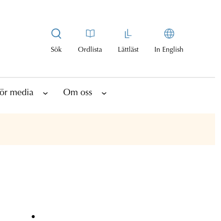
Sök
Ordlista
Lättläst
In English
ör media
Om oss