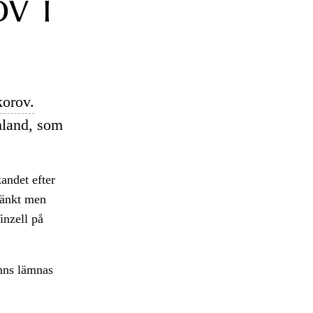
v i
orov.
nland, som
andet efter
tänkt men
inzell på
inns lämnas