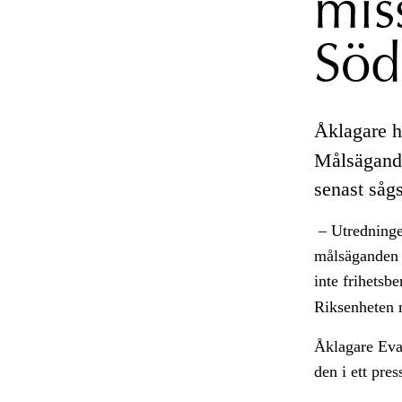
mis
Söd
Åklagare h
Målsägande
senast sågs
– Utredningen
målsäganden f
inte frihetsb
Riksenheten m
Åklagare Eva 
den i ett pre