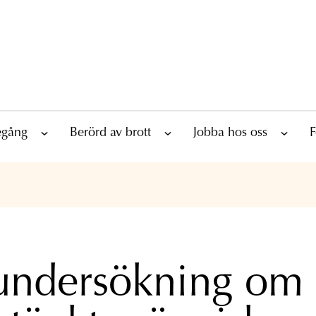
tegång
Berörd av brott
Jobba hos oss
F
undersökning om