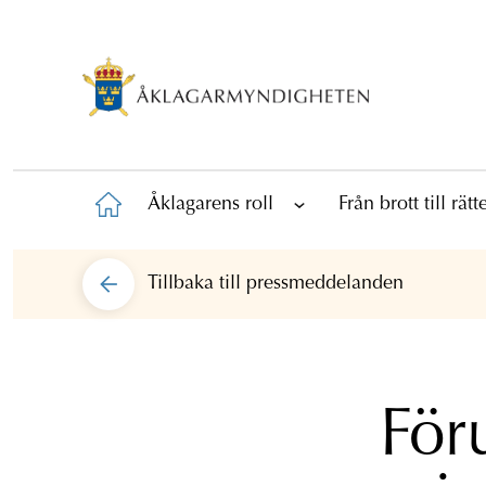
Åklagarens roll
Från brott till rät
Tillbaka till
pressmeddelanden
För