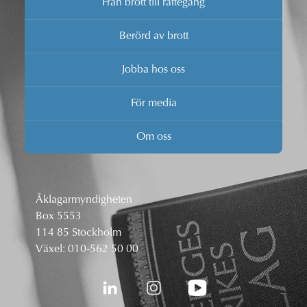
Från brott till rättegång
Berörd av brott
Jobba hos oss
För media
Om oss
Åklagarmyndigheten
Box 5553
114 85 Stockholm
Växel:
010-562 50 00