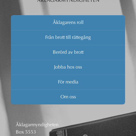
Åklagarens roll
Från brott till rättegång
Berörd av brott
Jobba hos oss
För media
Om oss
Åklagarmyndigheten
Box 5553