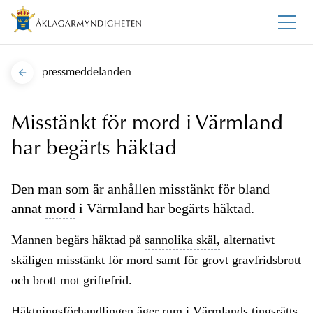
pressmeddelanden
Misstänkt för mord i Värmland
har begärts häktad
Den man som är anhållen misstänkt för bland
annat
mord
i Värmland har begärts häktad.
Mannen begärs häktad på
sannolika skäl,
alternativt
skäligen misstänkt för
mord
samt för grovt gravfridsbrott
och brott mot griftefrid.
Häktningsförhandlingen äger rum i Värmlands tingsrätts