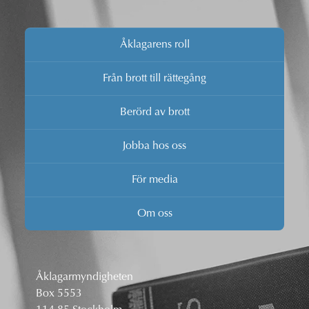
Åklagarens roll
Från brott till rättegång
Berörd av brott
Jobba hos oss
För media
Om oss
Åklagarmyndigheten
Box 5553