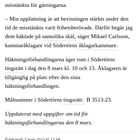
misstänkta för gärningarna.
– Min uppfattning är att bevisningen stärkts under den
tid de misstänkta varit frihetsberövade. Därför begär jag
dem häktade på
sannolika skäl,
säger Mikael Carlsson,
kammaråklagare vid Södertörns
åklagarkammare.
Häktningsförhandlingarna äger rum i Södertörns
tingsrätt
i dag den 8 mars kl. 10 och 13. Åklagaren är
tillgänglig på plats efter den sista
häktningsförhandlingen.
Målnummer i Södertörns
tingsrätt:
B 3513-23.
Uppdaterat med uppgifter om tid för
häktningsförhandlingarna den 8 mars.
Publicerad: 7 mars 2023 kl. 11.08