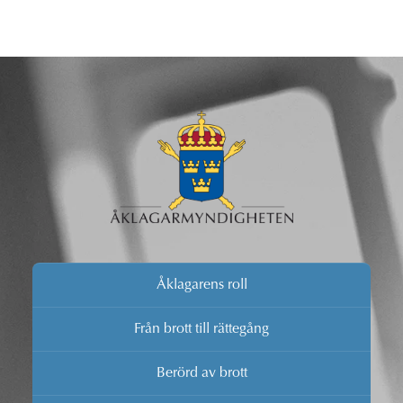
Åklagarens roll
Från brott till rättegång
Berörd av brott