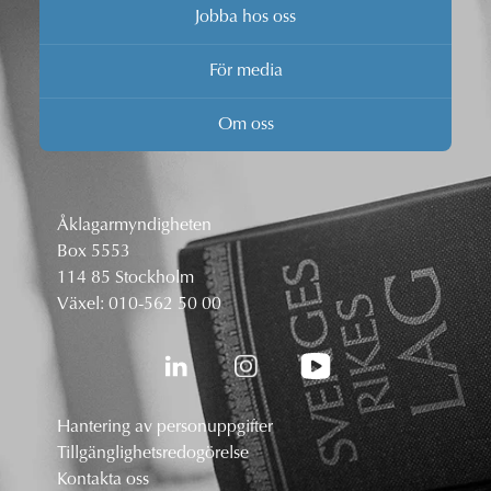
Jobba hos oss
För media
Om oss
Åklagarmyndigheten
Box 5553
114 85 Stockholm
Växel:
010-562 50 00
Hantering av personuppgifter
Tillgänglighetsredogörelse
Kontakta oss