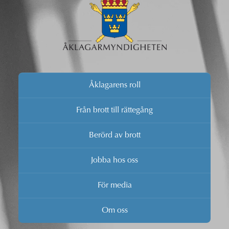
Åklagarens roll
Från brott till rättegång
Berörd av brott
Jobba hos oss
För media
Om oss