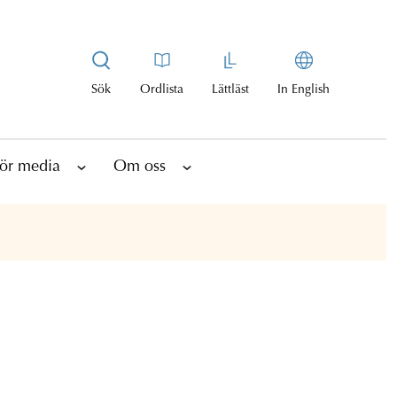
Sök
Ordlista
Lättläst
In English
ör media
Om oss