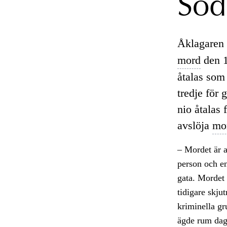
Söd
Åklagaren 
mord
den 1
åtalas som
tredje för 
nio åtalas 
avslöja
mo
– Mordet är av
person och en
gata. Mordet 
tidigare skju
kriminella gr
ägde rum dag