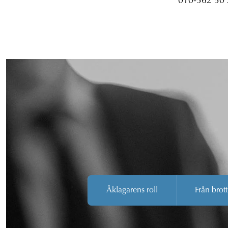
010-562 50
Åklagarens roll
Från brott