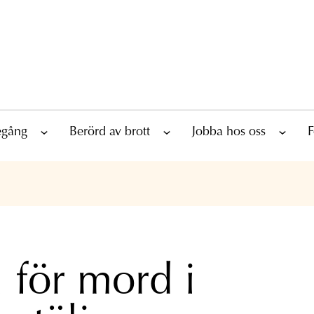
tegång
Berörd av brott
Jobba hos oss
F
l för mord i