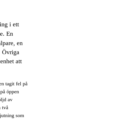
ng i ett
e. En
lpare, en
. Övriga
enhet att
en tagit fel på
n på öppen
öljd av
n två
kjutning som