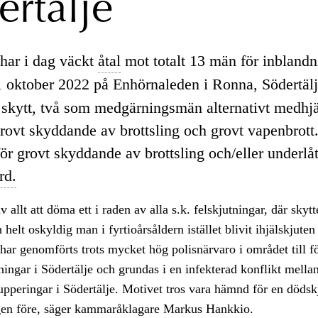
ertälje
har i dag väckt
åtal
mot totalt 13 män för inblandni
 oktober 2022 på Enhörnaleden i Ronna, Södertälj
 skytt, två som medgärningsmän alternativt medhjä
grovt skyddande av brottsling och grovt vapenbrott
för grovt skyddande av brottsling och/eller underlåt
rd.
 allt att döma ett i raden av alla s.k. felskjutningar, där skytt
 helt oskyldig man i fyrtioårsåldern istället blivit ihjälskjute
har genomförts trots mycket hög polisnärvaro i området till f
tningar i Södertälje och grundas i en infekterad konflikt mella
upperingar i Södertälje. Motivet tros vara hämnd för en döds
en före, säger kammaråklagare Markus Hankkio.