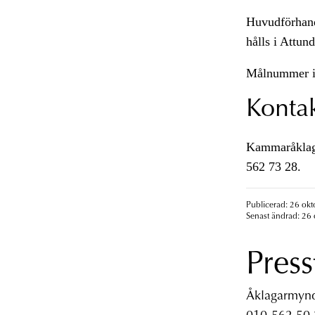
Huvudförhand
hålls i Attun
Målnummer i
Konta
Kammaråklaga
562 73 28.
Publicerad: 26 okt
Senast ändrad: 26 
Press
Åklagarmyndi