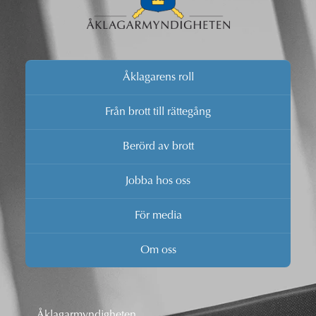
Åklagarens roll
Från brott till rättegång
Berörd av brott
Jobba hos oss
För media
Om oss
Åklagarmyndigheten