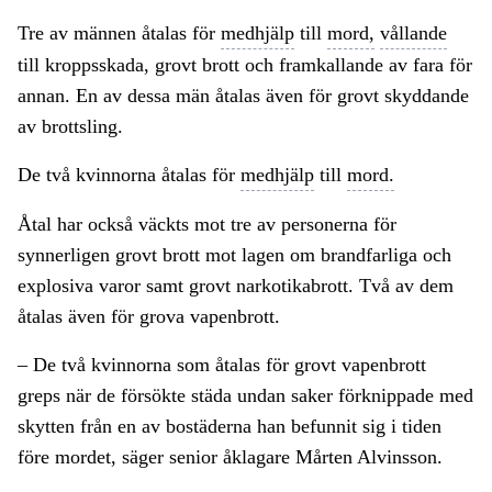
Tre av männen åtalas för
medhjälp
till
mord,
vållande
till kroppsskada, grovt brott och framkallande av fara för
annan. En av dessa män åtalas även för grovt skyddande
av brottsling.
De två kvinnorna åtalas för
medhjälp
till
mord.
Åtal har också väckts mot tre av personerna för
synnerligen grovt brott mot lagen om brandfarliga och
explosiva varor samt grovt narkotikabrott. Två av dem
åtalas även för grova vapenbrott.
– De två kvinnorna som åtalas för grovt vapenbrott
greps när de försökte städa undan saker förknippade med
skytten från en av bostäderna han befunnit sig i tiden
före mordet, säger senior åklagare Mårten Alvinsson.