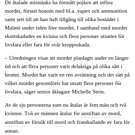
De åtalade misstänks ha förmått pojken att utföra
mordet, försett honom med bl.a. vapen och ammunition
samt sett till att han haft tillgång till olika bostäder i
Malmö under tiden före mordet. I samband med mordet
skottskadades en kvinna och flera personer utsattes för
livsfara eller fara för svår kroppsskada.
– Utredningen visar att mordet planlagts under en längre
tid och att flera personer varit delaktiga på olika sätt i
brottet. Mordet har varit en ren avrättning och det sätt på
vilket mordet genomförts har utsatt flera personer för
livsfara, säger senior åklagare Michelle Stein.
Av de sju personerna som nu åtalas är fem män och två
kvinnor. Två av männen åtalas för
anstiftan
av
mord,
anstiftan
av försök till
mord
och framkallande av fara för
annan.