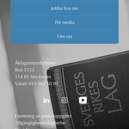
Jobba hos oss
För media
Om oss
Åklagarmyndigheten
Box 5553
114 85 Stockholm
Växel:
010-562 50 00
Hantering av personuppgifter
Tillgänglighetsredogörelse