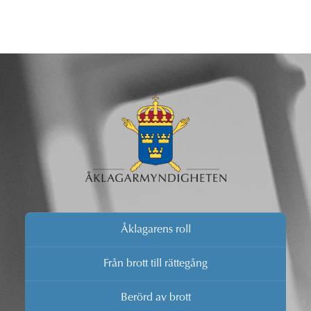
Åklagarens roll
Från brott till rättegång
Berörd av brott