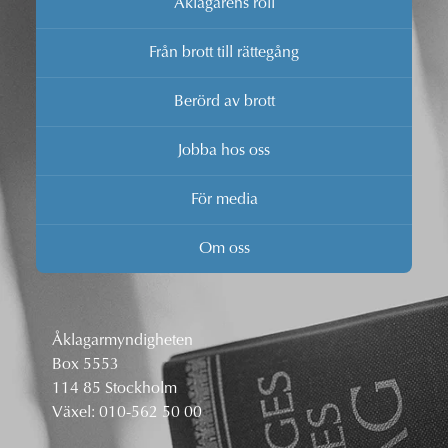
Åklagarens roll
Från brott till rättegång
Berörd av brott
Jobba hos oss
För media
Om oss
Åklagarmyndigheten
Box 5553
114 85 Stockholm
Växel:
010-562 50 00