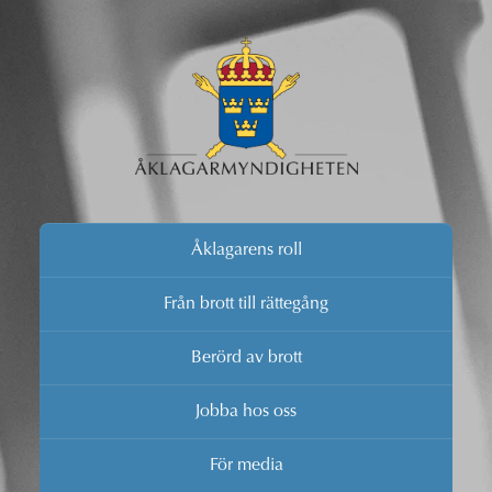
Åklagarens roll
Från brott till rättegång
Berörd av brott
Jobba hos oss
För media