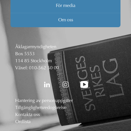
För media
Om oss
Åklagarmyndigheten
Box 5553
114 85 Stockholm
Växel:
010-562 50 00
Hantering av personuppgifter
Tillgänglighetsredogörelse
Kontakta oss
Ordlista