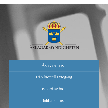
Åklagarens roll
Från brott till rättegång
Berörd av brott
Jobba hos oss