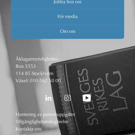
Jobba hos oss
För media
Om oss
Åklagarmyndigheten
Box 5553
114 85 Stockholm
Växel:
010-562 50 00
Hantering av personuppgifter
Tillgänglighetsredogörelse
Kontakta oss