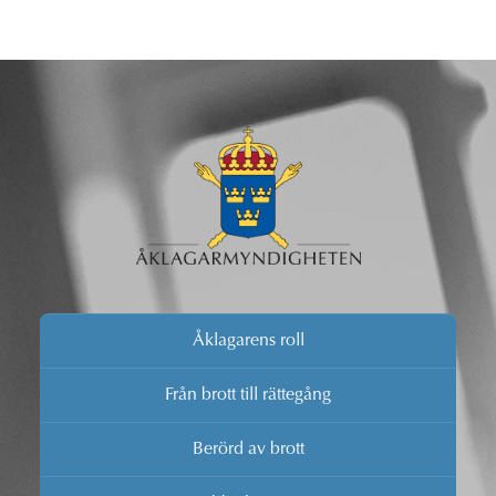
Åklagarens roll
Från brott till rättegång
Berörd av brott