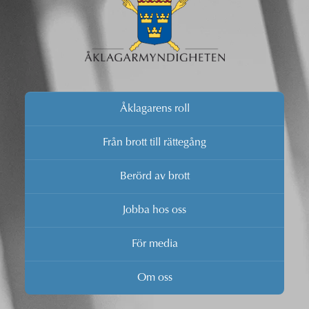
Åklagarens roll
Från brott till rättegång
Berörd av brott
Jobba hos oss
För media
Om oss