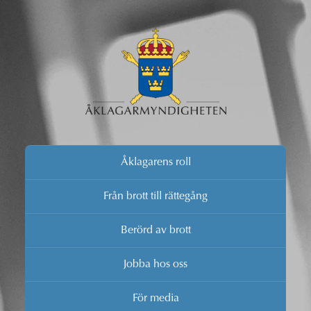
Åklagarens roll
Från brott till rättegång
Berörd av brott
Jobba hos oss
För media