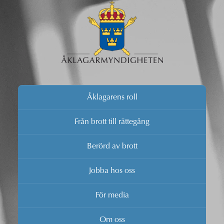
Åklagarens roll
Från brott till rättegång
Berörd av brott
Jobba hos oss
För media
Om oss