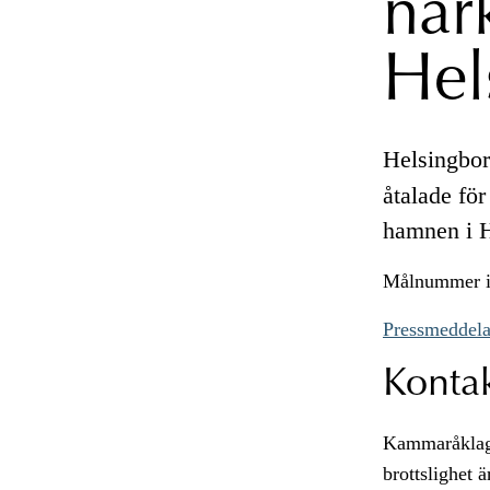
nar
Hel
Helsingbo
åtalade för
hamnen i H
Målnummer i 
Pressmeddela
Konta
Kammaråklaga
brottslighet 