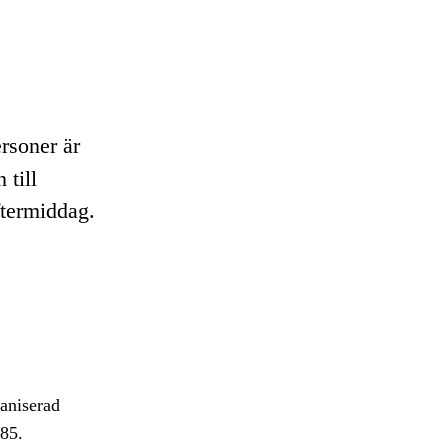
ersoner är
 till
ftermiddag.
aniserad
 85.