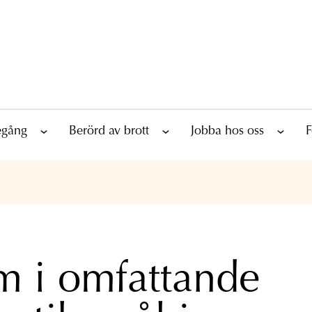
tegång
Berörd av brott
Jobba hos oss
F
 i omfattande