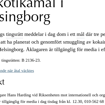
kotikamål i
singborg
rgs
tingsrätt
meddelar i dag dom i ett
mål
där tre p
 att ha planerat och genomfört smuggling av kokain
elsingborg. Åklagaren är tillgänglig för media i e
tingsrätten: B 2136-23.
nde när åtal väcktes
kt
re Hans Harding vid Riksenheten mot internationell och org
är tillgänglig för media i dag tisdag från kl. 12.30, 010-562 68