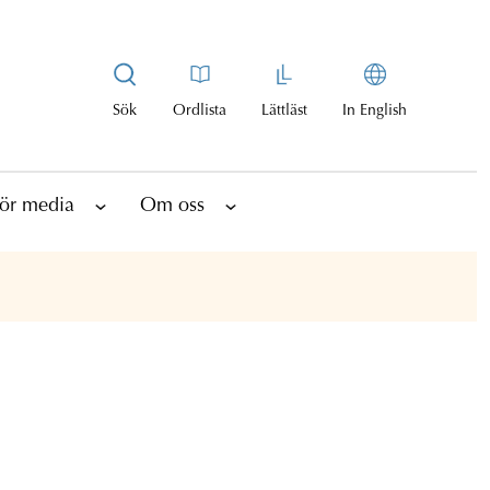
Sök
Ordlista
Lättläst
In English
ör media
Om oss