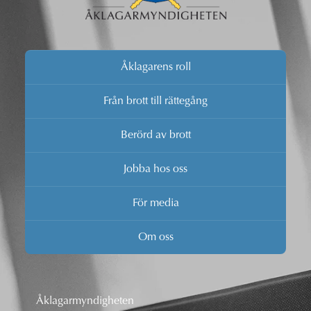
Åklagarens roll
Från brott till rättegång
Berörd av brott
Jobba hos oss
För media
Om oss
Åklagarmyndigheten